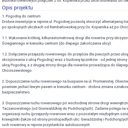
Budowa rowerowych połączeń z os. Kopernika przez ulice Grunwaldu do cent
Opis projektu
1. Pogodną do centrum
Drobne inwestycje w rejonie ul. Pogodnej pozwolą stworzyć alternatywną t
po spokojnych uliczkach od Rembertowskiej przy Os. Kopernika aż po Cho
1.1. Wykonanie krótkiej, kilkunastometrowej drogi dla rowerów przy skrzyżow
Ściegiennego w kierunku centrum (do ślepego zakończenia ulicy).
1.2. Dołączenie przejazdu rowerowego do przejścia dla pieszych przez uli
skrzyżowania z ulicą Pogodną) wraz z budową łączników - od jednej strony
ulicą Pogodną, a z drugiej strony droga dla rowerów prowadząca do ślepeg
Chociszewskiego.
2. Dopuszczenie ruchu rowerowego na buspasie na ul. Promienistej. Obecni
powinien jechać lewym pasem w kierunku centrum - drobna zmiana oznakow
bezpieczeństwo.
3. Dopuszczenie ruchu rowerowego po wschodniej stronie drogi wewnętrzn
Taczanowskiego (od Grunwaldzkiej do Podchorążych). Zadanie polega na 
organizacji ruchu (przejazdy rowerowe wraz z pozostałym niezbędnym ozna
krawężniki (także od strony prostopadłych ulic: Gwiaździstej i Podchorąży
ruch rowerowy w rejonie przystanków autobusowych.