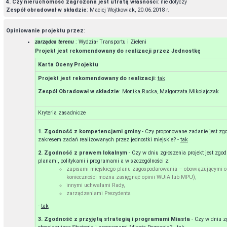
4. Czy nieruchomość zagrożona jest utratą własności
: nie dotyczy
Zespół obradował w składzie
: Maciej Wojtkowiak, 20.06.2018 r.
Opiniowanie projektu przez
:
zarządca terenu
: Wydział Transportu i Zieleni
Projekt jest rekomendowany do realizacji przez Jednostkę
Karta Oceny Projektu
Projekt jest rekomendowany do realizacji
:
tak
Zespół Obradował w składzie
:
Monika Rucka, Małgorzata Mikołajczak
Kryteria zasadnicze
1. Zgodność z kompetencjami gminy
- Czy proponowane zadanie jest zg
zakresem zadań realizowanych przez jednostki miejskie? -
tak
2. Zgodność z prawem lokalnym
- Czy w dniu zgłoszenia projekt jest zg
planami, politykami i programami a w szczególności z:
zapisami miejskiego planu zagospodarowania – obowiązującymi o
konieczności można zasięgnąć opinii WUiA lub MPU),
innymi uchwałami Rady,
zarządzeniami Prezydenta
-
tak
3. Zgodność z przyjętą strategią i programami Miasta
- Czy w dniu z