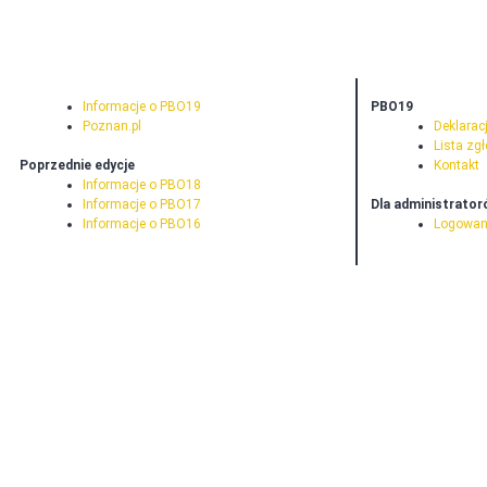
Informacje o PBO19
PBO19
Poznan.pl
Deklarac
Lista zg
Poprzednie edycje
Kontakt
Informacje o PBO18
Informacje o PBO17
Dla administrato
Informacje o PBO16
Logowan