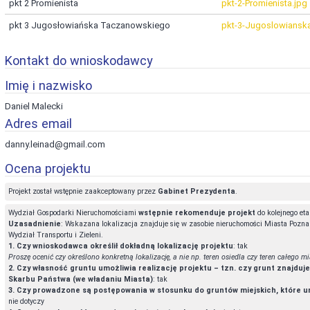
pkt 2 Promienista
pkt-2-Promienista.jpg
pkt 3 Jugosłowiańska Taczanowskiego
pkt-3-Jugoslowiansk
Kontakt do wnioskodawcy
Imię i nazwisko
Daniel Malecki
Adres email
danny.leinad@gmail.com
Ocena projektu
Projekt został wstępnie zaakceptowany przez
Gabinet Prezydenta
.
Wydział Gospodarki Nieruchomościami
wstępnie rekomenduje projekt
do kolejnego eta
Uzasadnienie
: Wskazana lokalizacja znajduje się w zasobie nieruchomości Miasta Pozna
Wydział Transportu i Zieleni.
1. Czy wnioskodawca określił dokładną lokalizację projektu
: tak
Proszę ocenić czy określono konkretną lokalizację, a nie np. teren osiedla czy teren całego mi
2. Czy własność gruntu umożliwia realizację projektu – tzn. czy grunt znajduj
Skarbu Państwa (we władaniu Miasta)
: tak
3. Czy prowadzone są postępowania w stosunku do gruntów miejskich, które un
nie dotyczy