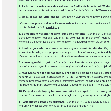
obowiązującą Strategią i programami Miasta Poznania? -
tak
4. Zadanie przewidziane do realizacji w Budżecie Miasta lub Wielo
proponowane zadanie jest już uwzględnione w Budżecie Miasta lub Wieloletnie
5. Współpraca instytucjonalna
- Czy projekt wymaga współpracy instytucj
- Czy osoby odpowiedzialne za kierowanie daną instytucją przedstawiły wyra
formie oświadczenia? -
nie dotyczy
6. Założenie o wykonaniu tylko jednego elementu
- Czy projekt zakład
elementów (etapów) realizacji zadania (np. dokumentacji projektowej), które w
wykonania dalszych jego elementów (etapów), nieuwzględnionych we wniosku 
7. Realizacja zadania w budynku będącym własnością Miasta
- Czy 
własnością Miasta, w którym prowadzona jest działalność komercyjna (nie doty
Miasto), przez którą rozumie się działalność prowadzoną w celu osiągania zy
8. Komercyjność projektu
- Czy projekt ma charakter komercyjny tzn. wyni
bezpośrednie korzyści finansowe (przychody) w związku z realizacją projektu?
9. Możliwość realizacji zadania w przeciągu kolejnego roku budż
zadania w trakcie roku budżetowego 2019 lub – w przypadku projektów
inwe
wymaga przeprowadzenia czynności przygotowawczych, polegających np. na s
lub pozyskaniu m.in. stosownych pozwoleń, uzgodnień oraz opinii – w trakcie 
10. Projekt zakładający budowę pomnika lub innych form upamiętn
pomnika/pomników lub innych form upamiętnienia regulowanych przez odrębn
11. Zgodność z przepisami prawa
- Czy projekt narusza obowiązujące pr
tym prawa własności, ochrony wizerunku i dobrego mienia? -
nie