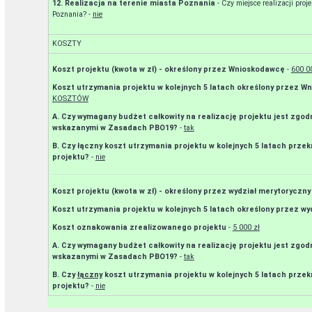
12. Realizacja na terenie miasta Poznania
- Czy miejsce realizacji pro
Poznania? -
nie
KOSZTY
Koszt projektu (kwota w zł) - określony przez Wnioskodawcę
-
600 0
Koszt utrzymania projektu w kolejnych 5 latach określony przez 
KOSZTÓW
A. Czy wymagany budżet całkowity na realizację projektu jest zgod
wskazanymi w Zasadach PBO19?
-
tak
B. Czy łączny koszt utrzymania projektu w kolejnych 5 latach prz
projektu?
-
nie
Koszt projektu (kwota w zł) - określony przez wydział merytoryczny
Koszt utrzymania projektu w kolejnych 5 latach określony przez wy
Koszt oznakowania zrealizowanego projektu
-
5 000 zł
A. Czy wymagany budżet całkowity na realizację projektu jest zgod
wskazanymi w Zasadach PBO19?
-
tak
B. Czy
łączny
koszt utrzymania projektu w kolejnych 5 latach prze
projektu?
-
nie