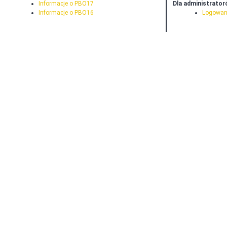
Informacje o PBO17
Dla administrato
Informacje o PBO16
Logowan